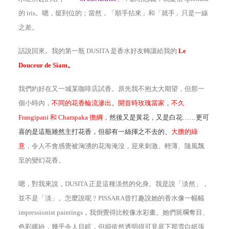
的
iris
。嗯，挺到位的；當然，「順手拈來」和「就手」只是一線
之差。
話說回來。我的第一瓶
DUSITA
是香水好友轉讓給我的
Le
Douceur de Siam
。
我們約好在又一城某咖啡店試香。原先我不抱太大期望，但那一
個小時內，
不同的花香輪流滲出。開首時玫瑰當家，不久
Frangipani 和 Champaka 擔綱，
然後又是黃花，又是白花……更可
喜的是這瓶雖然主打花香，但卻有一絲揮之不去的、
大膽的
綠
意
，令人不會感覺被洶湧的花海淹沒，迎來刺激、輕薄、隨風飄
至的變幻花香。
嗯，對我來說，
DUSITA
正是這種淡然的化身。我是說「淡然」，
並不是「淡」。怎麼說呢﹖
PISSARA
曾打趣說她的香水像一幅幅
impressionist paintings
，我倒覺得比較像水彩畫。她們斑斕奪目、
色彩繽紛，幾乎令人目眩，但卻依然透明得可見底下那雪白紙張