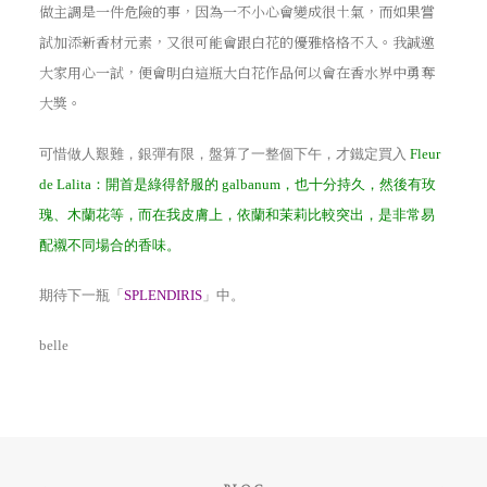
做主調是一件危險的事，因為一不小心會變成很土氣，而如果嘗
試加添新香材元素，又很可能會跟白花的優雅格格不入。我誠邀
大家用心一試，便會明白這瓶大白花作品何以會在香水界中勇奪
大獎。
可惜做人艱難，銀彈有限，盤算了一整個下午，才鐵定買入
Fleur
de Lalita
：開首是綠得舒服的
galbanum
，也十分持久，然後有玫
瑰、木蘭花等，而在我皮膚上，依蘭和茉莉比較突出，是非常易
配襯不同場合的香味。
期待下一瓶「
SPLENDIRIS
」中。
belle