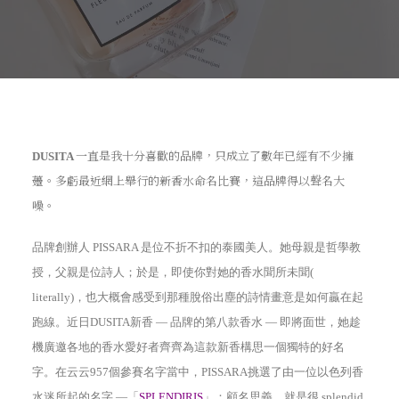
一直是我十分喜歡的品牌，只成立了數年已經有不少擁
DUSITA
躉。多虧最近網上舉行的新香水命名比賽，這品牌得以聲名大
噪。
品牌創辦人
PISSARA
是位不折不扣的泰國美人。她母親是哲學教
授，父親是位詩人；於是，即使你對她的香水聞所未聞
(
literally)
，也大概會感受到那種脫俗出塵的詩情畫意是如何贏在起
跑線。近日
DUSITA
新香
—
品牌的第八款香水
—
即將面世，她趁
機廣邀各地的香水愛好者齊齊為這款新香構思一個獨特的好名
字。在云云
957
個參賽名字當中，
PISSARA
挑選了由一位以色列香
水迷所起的名字 —「
SPLENDIRIS
」：顧名思義，就是很
splendid