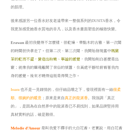
的肌理。
後來感謝另一位香水好友老遠帶來一整個系列的
DUSITA香水
，令
我更加感受她香水質地的非凡，以及香水畫面塑造的極致快樂。
最初我覺得不怎麼樣，很乾燥，帶點木的古雅，第一次聞
Erawan
的時間很快拿走了。但第二次、第三次聞，我開始發現當中
瑪黛
茶的乾而不澀，營造出粉嫩、寧謐的感覺
，我開始明白甚麼是出
竅；就像我的靈魂離開了世俗的煩囂，在高處平靜地俯看著我肉
身的感覺。後來才曉得這瓶是得獎之作。
Issara
也不是一見鍾情的，但仔細品嚐之下，發現裡面有一絲
很柔
順、很婉約的暖意
；原來是來自
真正的龍涎香
。我強調「真正
的」，是因為在自然界中的龍涎香已不易找到，如果品牌堅持用
真材實料的話，確是難得。
是叫我愛不釋手的大白花香。老實說，用白花香
Melodie d’Amour