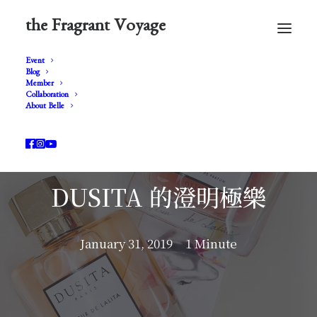
the Fragrant Voyage
Event
Blog
Member
Collaboration
About Belle
DUSITA 的澄明極樂
January 31, 2019
1 Minute