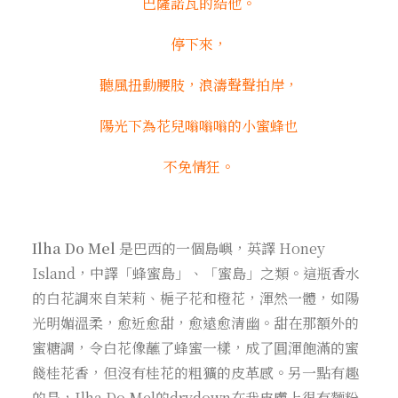
巴薩諾瓦的結他。
停下來，
聽風扭動腰肢，浪濤聲聲拍岸，
陽光下為花兒嗡嗡嗡的小蜜蜂也
不免情狂。
Ilha Do Mel
是巴西的一個島嶼，英譯 Honey
Island，中譯「蜂蜜島」、「蜜島」之類。這瓶香水
的白花調來自茉莉、梔子花和橙花，渾然一體，如陽
光明媚溫柔，愈近愈甜，愈遠愈清幽。甜在那額外的
蜜糖調，令白花像蘸了蜂蜜一樣，成了圓渾飽滿的蜜
餞桂花香，但沒有桂花的粗獷的皮革感。另一點有趣
的是，Ilha Do Mel的drydown在我皮膚上很有麵粉