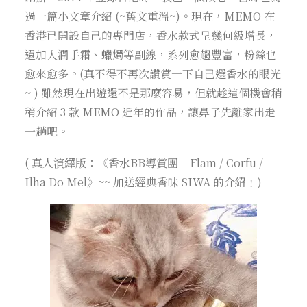
過一篇小文章介紹 (
~舊文重溫~
)。現在，MEMO 在
香港已開設自己的專門店，香水款式呈幾何級增長，
還加入潤手霜、蠟燭等副線，系列愈趨豐富，粉絲也
愈來愈多。(真不得不再次讚賞一下自己選香水的眼光
~ ) 雖然現在出遊還不是那麼容易，但就趁這個機會稍
稍介紹 3 款 MEMO 近年的作品，讓鼻子先離家出走
一趟吧。
( 真人演繹版：
《香水BB導賞團 – Flam / Corfu /
Ilha Do Mel》~~ 加送經典香味 SIWA 的介紹
﹗)