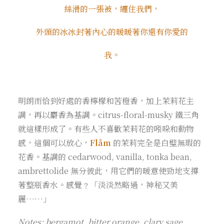
絲滑的一張被，纏住我們，
外頭的冰冰封著內心的暖暖著你還有你愛的
我。
明朗而恰到好處的香檸檬和苦橙香，加上茉莉花主
調，再以麝香為基調。citrus-floral-musky 鐵三角
就這樣形成了。有些人不喜歡茉莉花的吲哚和動物
感，這個可以放心，
Flåm
的茉莉完全是白璧無瑕的
花香。基調的 cedarwood, vanilla, tonka bean,
ambrettolide 無分彼此，用它們的暖意使勁地支撐
著整瓶香水。感覺﹖「淡淡然略過，神秘又美
麗……」
Notes: bergamot, bitter orange, clary sage,