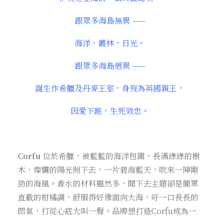
跟眾多海島無異 ——
海洋，叢林，日光。
跟眾多海島迥異 ——
誕生作希臘及丹麥王室，身歿為英國親王，
因愛下跪，生死效忠。
Corfu
位於希臘，被藍藍的海洋包圍，長滿綠綠的樹
木，燦爛的陽光照下去，一片碧海藍天，吹來一陣剛
勁的海風。香水的材料雖然多，聞下去主題卻是簡單
直截的柑橘調，舒服得好像面向大海，吁一口長長的
悶氣，打從心底大叫一聲。品牌想打造Corfu成為一