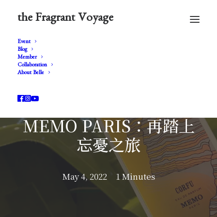
the Fragrant Voyage
Event
Blog
Member
Collaboration
About Belle
MEMO PARIS：再踏上
忘憂之旅
May 4, 2022
1 Minutes