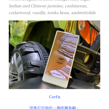
Indian and Chinese jasmine, cashmeran,
cedarwood, vanilla, tonka bean, ambrettolide
Corfu
伊奧尼亞海的一個美麗島嶼，