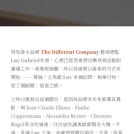
得知香水品牌
The Different Company
藝術總監
Luc Gabriel
來港，心裡已經急著想自薦參與活動的
籌備工作。萬事起頭難，所以我通常以最易的方式來
開始 —— 寫稿。立馬跟
Luc
來個訪問，執筆付梓，
起了個副題：造星之路。
之所以激發出這個題目，是因為品牌多年來都獨具慧
眼，與 Jean-Claude Ellena、Émilie
Coppermann、Alexandra Monet、Christine
Nagel等合作過後，往往這些調香師都聲名大噪。不
過，見過
Luc
之後，我會想將題目再改；不是「造星