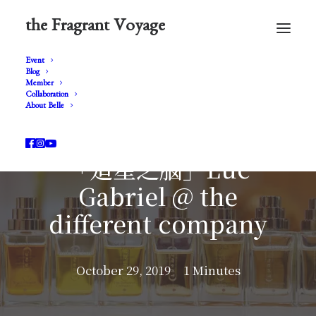
the Fragrant Voyage
Event
Blog
Member
Collaboration
About Belle
「造星之腦」Luc
Gabriel @ the
different company
October 29, 2019
1 Minutes