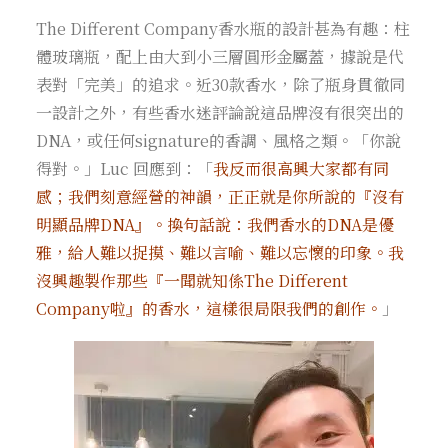
The Different Company香水瓶的設計甚為有趣：柱
體玻璃瓶，配上由大到小三層圓形金屬蓋，據說是代
表對「完美」的追求。近30款香水，除了瓶身貫徹同
一設計之外，有些香水迷評論說這品牌沒有很突出的
DNA，或任何signature的香調、風格之類。「你說
得對。」Luc 回應到：「
我反而很高興大家都有同
感；我們刻意經營的神韻，正正就是你所說的『沒有
明顯品牌DNA』。換句話說：我們香水的DNA是優
雅，給人難以捉摸、難以言喻、難以忘懷的印象。我
沒興趣製作那些『一聞就知係The Different
Company啦』的香水，這樣很局限我們的創作。
」