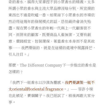
奇的香水，搞得大家拿捏不到小眾香水的精義。太多
所謂小眾的香水與主流大眾品牌沒啥分別，所宣揚的
東西也不過是吹噓一番。如果接下小眾香水的市場依
然沿用這幾年的發展模式的話，恐怕最終會消失殆
盡。現在買小眾香水的年輕一代與上一代顧客很不
同，而將來的顧客，既要商品人畜無害，又要有創
意、價錢相宜、包裝環保、著重香水本身而不是其故
事…… 我們要做的，就是在這樣的處境中展露鋒芒，
引人注目。」
那麼，The Different Company下一步推出的香水是
怎樣的﹖
「我們下一瓶香水以沙漠為靈感。
我們要調製一瓶不
太oriental的oriental fragrance
。」—— 容許小妹
在此頓足，賣個關子。我已經試了，稍後再跟大家分
享。