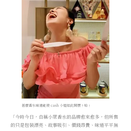
甚麼香水味道能使 cash 小姐如此開懷﹖哈﹗
「今時今日，自稱小眾香水的品牌愈來愈多，但所售
的只是包裝漂亮、故事吸引、價錢昂貴、味道平平無