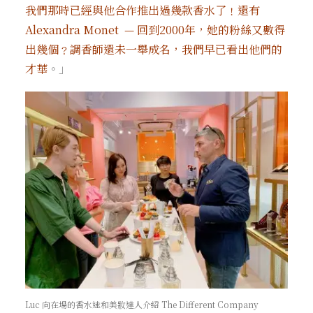
我們那時已經與他合作推出過幾款香水了﹗還有
Alexandra Monet — 回到2000年，她的粉絲又數得
出幾個﹖調香師還未一舉成名，我們早已看出他們的
才華
。」
Luc 向在場的香水迷和美妝達人介紹 The Different Company