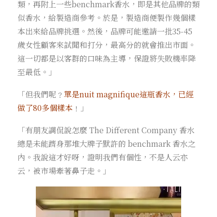
類，再附上一些benchmark香水，即是其他品牌的類
似香水，給製造商參考。於是，製造商便製作幾個樣
本出來給品牌挑選。然後，品牌可能邀請一批35-45
歲女性顧客來試聞和打分，最高分的就會推出市面。
這一切都是以客群的口味為主導，保證將失敗機率降
至最低。」
「但我們呢﹖
單是nuit magnifique這瓶香水，已經
做了80多個樣本
﹗」
「有朋友調侃說怎麼 The Different Company 香水
總是未能躋身那堆大牌子默許的 benchmark 香水之
內。我說這才好呀，證明我們有個性，不是人云亦
云，被市場牽著鼻子走。」