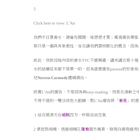
3
Click here to view:
L’Air
我們平日買香水，總會先聞聞、後想想才買；電視廣告要推
那只是一個具有象徵性、旨在讓我們潛移默化的概念，因為
故此，我對沒啥內容的香水
不感興趣，講來講去那十幾
TVC
水的結構從來都不是單一的，但為甚麼廣告
的形象如
present
兒
擔綱演出。
Noreen Carmody
欣賞
的廣告，不是因為夠
，而是在清新之中
L’Air
easy-reading
不得不提的一雙淡棕色大眼睛，教
廣告將「
看見
」的意
L’Air
站在屋頂天台
遠眺
四方，呼吸自由空氣
1
拿起照相機，透過相機孔
窺看
窗外風景，發現白鴿飛過而
2