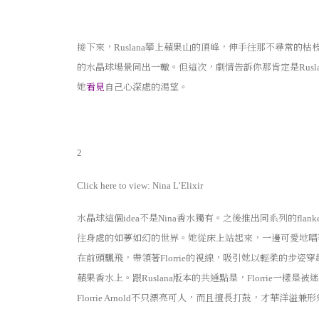
接下來，
攀上蘋果山的頂峰，伸手往那不尋常的枯
Ruslana
的水晶球場景同出一轍。但這次，劇情告訴你那肯定是
Rusl
她
看見
自己心深處的渴望。
2
Click here to view:
Nina L’Elixir
水晶球這個
不是
香水獨有。之後推出同系列的
idea
Nina
flank
往身處的如夢如幻的世界。她從床上站起來，一邊可愛地唱
在前頭飄飛，帶領著
的視線，吸引她以輕柔的步姿穿
Florrie
蘋果香水上。跟
版本的共通點是，
一樣是被迷
Ruslana
Florrie
不只漂亮可人，而且擅長打鼓，才華洋溢兼形
Florrie Arnold