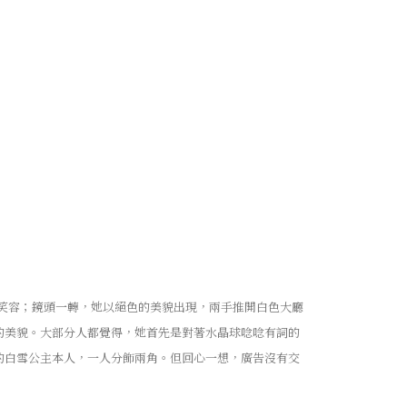
笑容；鏡頭一轉，她以絕色的美貌出現，兩手推開白色大廳
的美貌。大部分人都覺得，她首先是對著水晶球唸唸有詞的
的白雪公主本人，一人分飾兩角。但回心一想，廣告沒有交