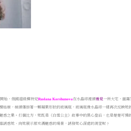
開始，俄國超級模特兒
在水晶球裡頭
看見
一所大宅，面露
Ruslana Korshunova
棵枯樹，梢頭僅掛著一顆蘋果形狀的玻璃瓶，玻璃瓶像水晶球一樣再次反映她
魅惑之果。打個比方，她既是《白雪公主》故事中的黑心皇后，也是楚楚可憐
誰誘惑她、向她展示那充滿魅惑的場景，誘發她心深處的渴望呢﹖