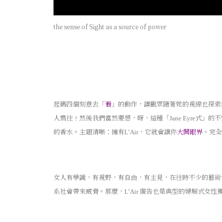
the sense of Sight as a source of power
起碼四個刻意去「
看
」的動作，讓觀眾隨著她的視線也探索
人嚮往﹗然後我們當然要想，呀，這種「
式」的不
Jane Eyre
的香水。主題清晰：擁有
，它就會讓你
大開眼界
。完全
L’Air
女人有學識，有視野，有自由，有主見，在往時不少的藝術
系社會帶來威脅。那麼，
廣告也是典型的婦解式女性
L’Air