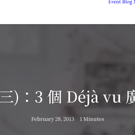
Event
Blog
：3 個 Déjà vu 廣告
February 28, 2013
1 Minutes