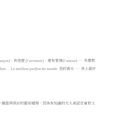
，有遊歷
，還有愛情
……多麼教
garçon)
(l’aventure)
(l’amour)
我的香水……世上最好
fum
…. Le meilleur
parfum
du monde.
一個值得探討的藝術種類，因為有知識的女人被認定會對父