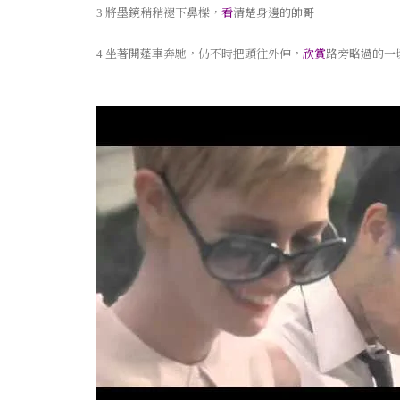
將墨鏡稍稍褪下鼻樑，
看
清楚身邊的帥哥
3
坐著開蓬車奔馳，仍不時把頭往外伸，
欣賞
路旁略過的一
4