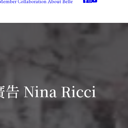
Member
Collaboration
About Belle
 Nina Ricci