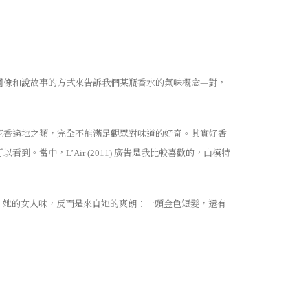
圖像和說故事的方式來告訴我們某瓶香水的氣味概念—對，
花香遍地之類，完全不能滿足觀眾對味道的好奇。其實好香
可以看到。當中，
廣告是我比較喜歡的，由模特
L’Air (2011)
美人，她的女人味，反而是來自她的爽朗：一頭金色短髮，還有