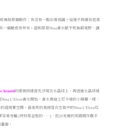
玻璃瓶那個動作：有沒有一點似曾相識﹖這幾乎與廣告起首
另一個魅惑世界來。證明那是
香水賦予她無窮視野，讓
Nina
的樣貌同樣首先浮現在水晶球上，再透過水晶球通
ie Arnold
瓶
香水開始。香水像迪士尼卡通的小精靈一樣，
Nina L’Elixir
果的超現實空間。最後她的視線落在空氣中的
紅
Nina L’Elixir
單容易受騙
特別是金髮的……
，但
來歲的英國唱作歌手
(
)
20
的畫面。