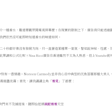
介一種香水，難道要觀眾聞電視屏幕麼﹖在現實的限制之下，廣告商只能透過
我們依然沒可能即時知道香水的味道如何。
二十秒都好像沒有發展方向，只一直營造某種單一氣氛，譬如說神秘、性感、
此單調和公式化呢﹖
廣告在香港雖然不太為人熟悉，但上
就
Nina Ricci
Youtube
別有一番情趣。Noreen Carmody並非我心目中典型的沉魚落雁那種大
義極盡流露﹗首先，讓我講講主角「
看見
」了甚麼：
快門來不及捕捉後，隨即抬起頭
親眼看看
天空