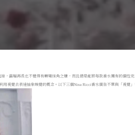
直接，篇幅再長也不覺得有轉彎抹角之嫌，而且總是能將每款香水獨有的個性完
利用視覺去表達抽象嗅覺的概念。以下三個
香水廣告不單與「視覺」
Nina Ricci