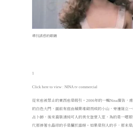
尋找誘惑的眼睛
1
Click here to view :
NINA
tv commercial
從來愈被禁止的東西愈是吸引。
年的一輯
廣告，甫
2006
Nina
的白色大門，面前有座由蘋果堆砌而成的小山，旁邊聳立一
占卜師，後來喬裝清純可人的美女登堂入室，為的是一嚐那
代那捧著水晶球的手是屬於誰呀。如果是別人的手，那末是