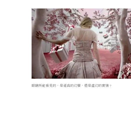
眼睛所能看見的，是逼真的幻覺，還是虛幻的實情﹖