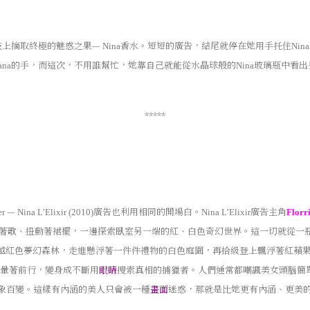
枝上摘取終極的魅惑之果—
香水。短短的廣告，結尾就停在她用手托住
Nina
Nina
的手，而這次，不用誰幫忙，她靠自己就能從水晶球般的
玻璃瓶中看出
ana
Nina
*****
—
廣告也利用相同的開場白。
廣告主角
er
Nina L’Elixir (2010)
Nina L’Elixir
Florr
著歌、扭動著裙擺，一邊探索臥室另一端的紅、白色奇幻世界。這一切就從一
越紅色夢幻森林，走進懸浮著一件件禮物的白色庭園，再拾級登上飄浮著紅蘋
暈著前行，變身成不斷用
眼睛
搜索真相的捕獵者。人們通常都嘲諷美女頭腦簡
象百變。這樣有內涵的美人只會被一種
畫面
迷惑，那就是比她更有內涵、更美