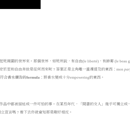
起她周圍的世界來。那個世界，如她所說，有自由
，有帥哥
(le liberté)
(le beau 
安於室和自由奔放是從何而來呢﹖答案正是主角
唯一
重複提及的東西：
mon
par
符合
香水廣告的
：將香水變成十分
的東西。
formula
empowering
作品中都被描述成一件可怕的事。在某些年代，「閱書的女人」幾乎可獨立成
獨立宣言嗎﹖看下去你就會知那是剛好相反。