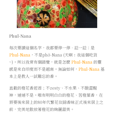
Phul-Nana
每次要讀這個名字，我都要停一停‧諗一諗：是
Phul-Nana
，不是phở-Nana (天啊﹗我這個吃貨
~)。所以我常有個錯覺，就是怎麼
Phul-Nana
的靈
感是來自印度而不是越南。無論如何，
Phul-Nana
基
本上是教人一試難忘的香。
直截的橙花香起首；不zesty、不水果、不酸澀醒
神，通通不是。唯有明明白白的橙花、苦橙葉香，在
將要後來居上的80年代繁花似錦香味正式後來居上之
前，完美地散放著橙花的絢麗甜美。