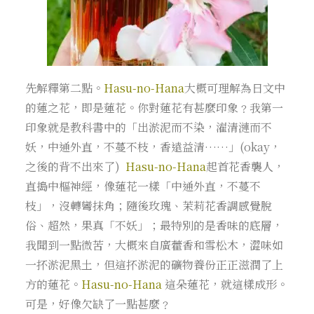
先解釋第二點。
Hasu-no-Hana
大概可理解為日文中
的蓮之花，即是蓮花。你對蓮花有甚麼印象﹖我第一
印象就是教科書中的「出淤泥而不染，濯清漣而不
妖，中通外直，不蔓不枝，香遠益清……」(okay，
之後的背不出來了)
Hasu-no-Hana
起首花香襲人，
直搗中樞神經，像蓮花一樣「中通外直，不蔓不
枝」，沒轉彎抹角；隨後玫瑰、茉莉花香調感覺脫
俗、超然，果真「不妖」；最特別的是香味的底層，
我聞到一點微苦，大概來自廣藿香和雪松木，澀味如
一抔淤泥黑土，但這抔淤泥的礦物養份正正滋潤了上
方的蓮花。
Hasu-no-Hana
這朵蓮花，就這樣成形。
可是，好像欠缺了一點甚麼﹖