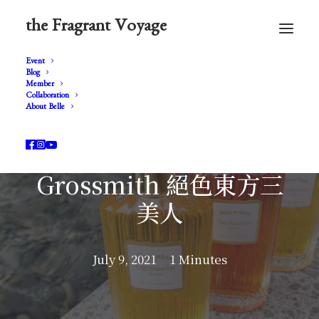
the Fragrant Voyage
Event
Blog
Member
Collaboration
About Belle
Grossmith 絕色東方三
美人
July 9, 2021
1 Minutes