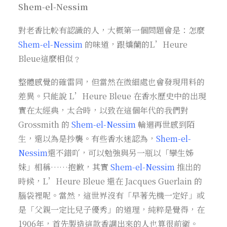
Shem-el-Nessim
對老香比較有認識的人，大概第一個問題會是：怎麼
Shem-el-Nessim
的味道，跟嬌蘭的L’Heure
Bleue這麼相似﹖
整體感覺的確雷同，但當然在微細處也會發現用料的
差異。只能說 L’Heure Bleue 在香水歷史中的出現
實在太經典，太合時，以致在這個年代的我們對
Grossmith 的
Shem-el-Nessim
輪迴再世感到陌
生，還以為是抄襲。有些香水迷認為，
Shem-el-
Nessim
還不錯吖，可以勉強與另一瓶以「孿生姊
妹」相稱……抱歉，其實
Shem-el-Nessim
推出的
時候，L’Heure Bleue 還在 Jacques Guerlain 的
腦袋裡呢。當然，這世界沒有「早著先機一定好」或
是「父親一定比兒子優秀」的道理，純粹是覺得，在
1906年，首先製造這款香調出來的人也算很前衛。