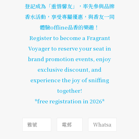
登記成為「重惜馨友」，率先參與品牌
香水活動，享受專屬優惠，與香友一同
體驗offline品香的樂趣！
Register to become a Fragrant
Voyager to reserve your seat in
brand promotion events, enjoy
exclusive discount, and
experience the joy of sniffing
together!
*free registration in 2026*