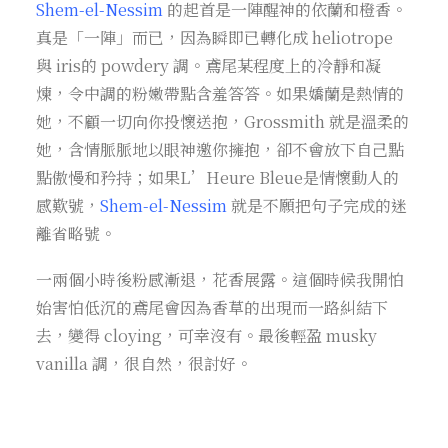
Shem-el-Nessim
的起首是一陣醒神的依蘭和橙香。
真是「一陣」而已，因為瞬即已轉化成 heliotrope
與 iris的 powdery 調。鳶尾某程度上的冷靜和凝
煉，令中調的粉嫩帶點含羞答答。如果嬌蘭是熱情的
她，不顧一切向你投懷送抱，Grossmith 就是溫柔的
她，含情脈脈地以眼神邀你擁抱，卻不會放下自己點
點傲慢和矜持；如果L’Heure Bleue是情懷動人的
感歎號，
Shem-el-Nessim
就是不願把句子完成的迷
離省略號。
一兩個小時後粉感漸退，花香展露。這個時候我開怕
始害怕低沉的鳶尾會因為香草的出現而一路糾結下
去，變得 cloying，可幸沒有。最後輕盈 musky
vanilla 調，很自然，很討好。