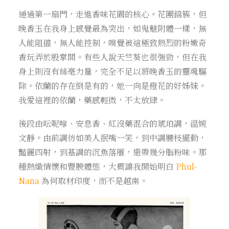
通過第一扇門，走進香味花園的核心。花團錦簇，但
晚香玉在我身上感覺最為突出，如鬼魅附體一樣，無
人能阻擋，無人能控制，嗅覺被這極致熱烈的粉嫩奇
香玩弄於股掌間。有些人說天竺葵也很強勁，但在我
身上則沒有絲毫力量，完全不足以將晚香玉的靈魂驅
除。依蘭的存在倒是有的，她一向是橙花的好姊妹。
我愛這裡的依蘭，藥感輕微，不太放肆。
後段由呍呢嗱、安息香、紅沒藥混合的琥珀調，溫婉
文靜。由前調彷如美人抿嘴一笑，到中調腰枝擺動，
豔麗四射，到基調的沉魚落雁，還帶幾分脂粉味。那
種熱熾情懷和豐腴體態，大概讓我開始明白
Phul-
Nana
為何取材印度，而不是越南。