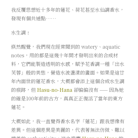
我反覆思想近十多年的蓮花、荷花甚至水仙調香水，
發現有個共通點……
水生調﹗
倏然醒覺，我們現在經常聞到的 watery、aquatic
notes，用的都是這幾十年間才發明出來的合成材
料，它們能製造透明的水感，賦予花香調一種「出水
芙蓉」般的美態，營造水波盪漾的畫面。如果是這廿
年內面世的蓮花香水，大概都會添上這個合成水生調
的痕跡，但
Hasu-no-Hana
卻偏偏沒有 —— 因為她
的確是100年前的古方，真真正正復活了當年的東方
蓮花。
大概如此，我一直覺得香水名字「蓮花」跟我想像有
差異。但這個差異是美麗的，代表著無法仿傚、難以