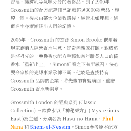
香皂、護膚乳等氣味芬芳的奢侈品。到了1900年，
Grossmith的配方紀錄冊已記載超過3000款產品，輝
煌一時。後來由某大企業收購後，經營未如理想，這
個名字亦漸漸淡出人們的記憶。
2006年，Grossmith 的玄孫 Simon Brooke 偶爾發
現家族前人經營香水生意，好奇向親戚打聽。親戚於
是將祖先的一疊疊香水配方手稿和當年膾炙人口的舊
香水「重新出土」。Simon細看之下有所感召，決心
要令家族的光輝事業承傳不斷。他於是查找持有
Grossmith 品牌的企業，將先輩的寶號購回，重譜
Grossmith 香水新樂章。
Grossmith London 的經典系列 (Classic
Collection) 三款香水以
「神秘東方」( Mysterious
East )
為主題，分別名為
Hasu-no-Hana
、
Phul-
Nana
和
Shem-el-Nessim
。Simon參考原本配方