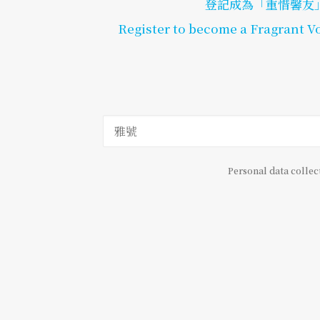
登記成為「重惜馨友」
Register to become a Fragrant Vo
Personal data collec