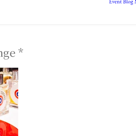
Event
Blog
nge *