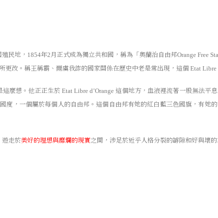
國殖民地，
年
月正式成為獨立共和國，稱為「奧蘭治自由邦
1854
2
Orange Free Sta
所更改。稱王稱霸、爾虞我詐的國家關係在歷史中老是常出現，這個
Etat Libr
是這麼想。他正正生於
這個地方，血液裡流著一股無法平息
Etat Libre d’Orange
新國度，一個屬於每個人的自由邦。這個自由邦有她的紅白藍三色國旗，有她的
，遊走於
美好的理想與靡爛的現實
之間，涉足於近乎人格分裂的罅隙和好與壞的