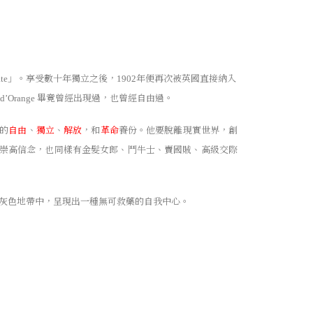
」。享受數十年獨立之後，
年便再次被英國直接納入
te
1902
畢竟曾經出現過，也曾經自由過。
e d’Orange
的
自由
、
獨立
、
解放
，和
革命
養份。他要脫離現實世界，創
崇高信念，也同樣有金髮女郎、鬥牛士、賣國賊、高級交際
灰色地帶中，呈現出一種無可救藥的自我中心。