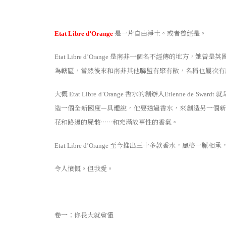
是一片自由淨土。或者曾經是。
Etat Libre d’Orange
是南非一個名不經傳的地方，她曾是英
Etat Libre d’Orange
為轄區，當然後來和南非其他聯盟有聚有散，名稱也屢次有
大概
香水的創辦人
就
Etat Libre d’Orange
Etienne de Swardt
造一個全新國度
—
具體說，他要透過香水，來創造另一個
花和路邊的屍骸……和充滿故事性的香氣。
至今推出三十多款香水，風格一脈相承
Etat Libre d’Orange
令人憤慨。但我愛。
卷一：
你長大就會懂