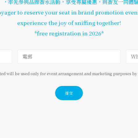
，率先參與品牌香水活動，享受專屬優惠，與香友一同體驗of
yager to reserve your seat in brand promotion even
experience the joy of sniffing together!
*free registration in 2026*
ted will be used only for event arrangement and marketing purposes by