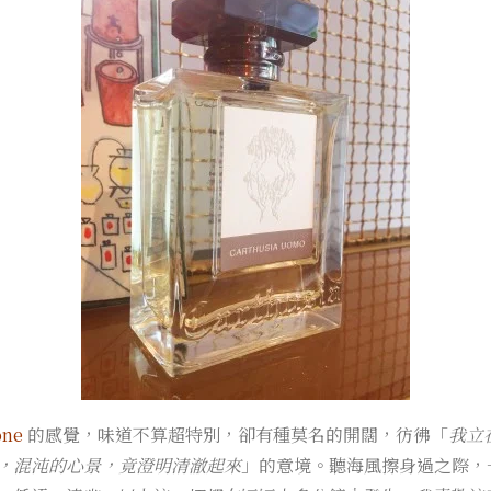
ne
的感覺，味道不算超特別，卻有種莫名的開闊，彷彿「
我立
，混沌的心景，竟澄明清澈起來
」的意境。聽海風擦身過之際，