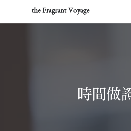
the Fragrant Voyage
時間做證