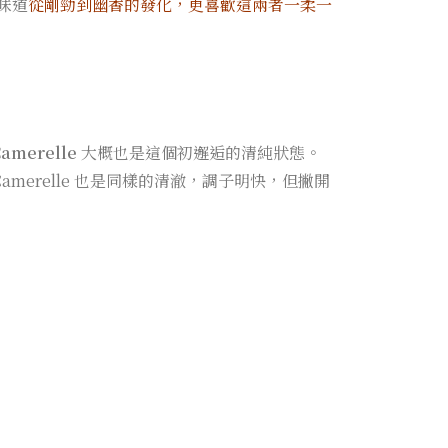
味道
從剛勁到幽香的發化，更喜歡這兩者一柔一
Camerelle
大概也是這個初邂逅的清純狀態。
 Camerelle 也是同樣的清澈，調子明快，但撇開