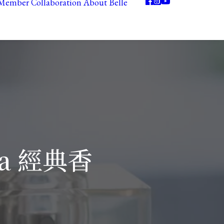
Member
Collaboration
About Belle
a 經典香