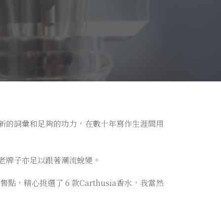
新的詞彙和足夠的功力，在數十年寫作生涯間用
老牌子亦足以跟著潮流蛻變。
點，精心挑選了 6 款Carthusia香水，我當然