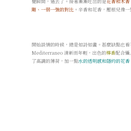
覺瞬間，過去了。接著漸漸吐出的是
花香和木香
剛、一弱一強的對比
。辛香和花香，壓根兒像一
開始談情的時候，總是如詩如畫。甚麼缺點也看不
Mediterraneo 清新而年輕，出色的
檸香
配合懾
了高調的薄荷，加一點
水的透明感和隱約的花香