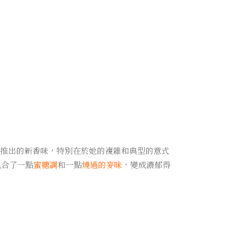
去年才推出的新香味，特別在於她的複雜和典型的意式
，混合了一點
蜜糖調
和一點
燒過的麥味
，變成濃郁得