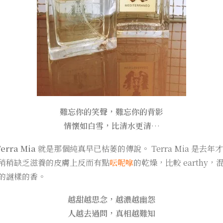
難忘你的笑聲，難忘你的背影
情懷如白雪，比清水更清
…
erra Mia
就是那個純真早已枯萎的傳說。 Terra Mia 是
稍稍缺乏滋養的皮膚上反而有點
呍呢嗱
的乾燥，比較 earthy
的謎樣的香。
越甜越思念，越濃越幽怨
人越去過問，真相越難知