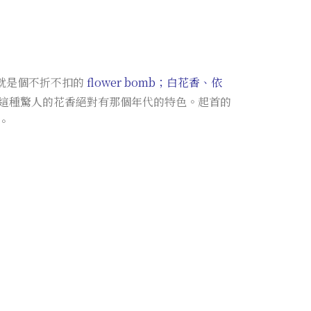
就是個不折不扣的
flower bomb；白花香、依
，但這種驚人的花香絕對有那個年代的特色。起首的
。