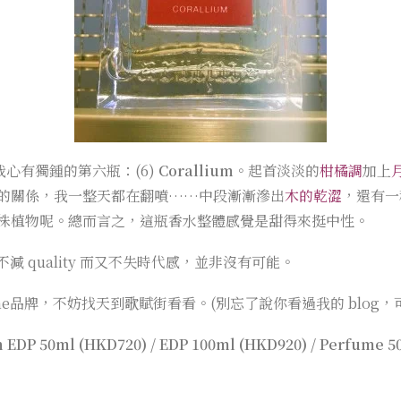
到我心有獨鍾的第六瓶：(6)
Corallium
。起首淡淡的
柑橘調
加上
月
的關係，我一整天都在翻噴……中段漸漸滲出
木的乾澀
，還有一
株植物呢。總而言之，這瓶香水整體感覺是甜得來挺中性。
不減 quality 而又不失時代感，並非沒有可能。
的niche品牌，不妨找天到歌賦街看看。(別忘了說你看過我的 blo
in EDP 50ml (HKD720) / EDP 100ml (HKD920) / Perfume 50