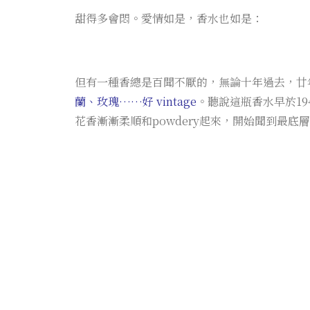
甜得多會悶。愛情如是，香水也如是：
但有一種香總是百聞不厭的，無論十年過去，廿
蘭、玫瑰……好 vintage
。聽說這瓶香水早於19
花香漸漸柔順和powdery起來，開始聞到最底層的