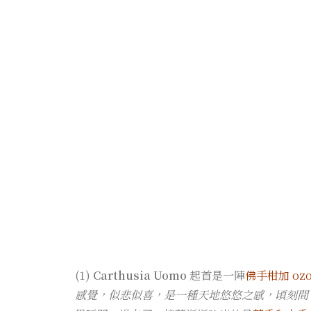
(1)
Carthusia Uomo
起首是一陣
佛手柑加 ozo
感覺，似悲似喜，是一種天地悠悠之感，頃刻間