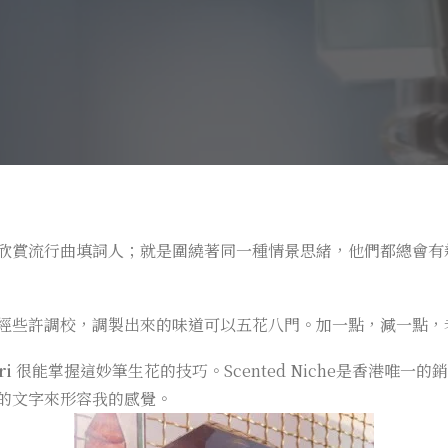
欣賞流行曲填詞人；就是圍繞著同一種情景思緒，他們都總會有
經些許調校，調製出來的味道可以五花八門。加一點，減一點，
ri
很能掌握這妙筆生花的技巧。Scented Niche是香港唯一的銷售
的文字來形容我的感覺。