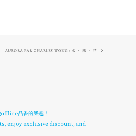
AURORA PAR CHARLES WONG : 水 ‧ 風 ‧ 花
fline品香的樂趣！
ts, enjoy exclusive discount, and