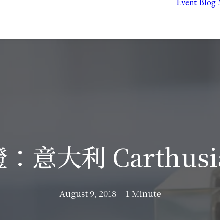
Event
Blog
：意大利 Carthusi
August 9, 2018
1 Minute