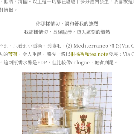
，低語，清幽。以上這一切都在短短十多分鐘內發生。我喜歡這
對情侶。
你那樣情切，調和著我的強烈
我那樣
情切
，長途跋涉，墮入這刻的
熾熱
到，只看到小酒渦、長睫毛。(2)
Mediterraneo
和 (3)
Via 
人的
薄荷
，令人垂涎，隨後一路以
柑橘香和tea note
發展；Via
。這兩瓶香水雖是EDP，但比較像cologne，輕省到尾。