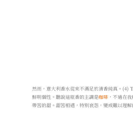
然而，意大利香水從來不滿足於清香純真。(4)
T
鮮明個性。聽說這瓶香的主調是
咖啡
，不過在我
帶苦的甜。甜苦相遇，特別哀怨，變成難以理解