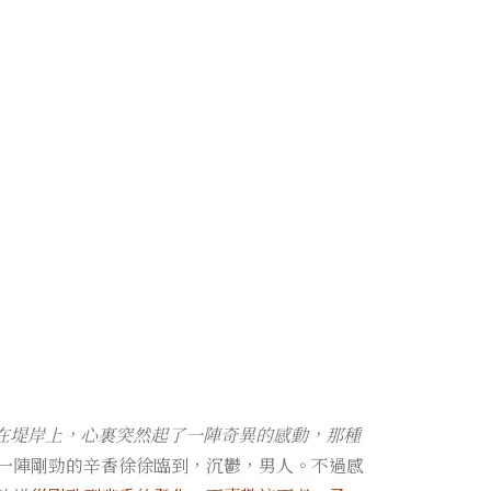
在堤岸上，心裏突然起了一陣奇異的感動，那種
一陣剛勁的辛香徐徐臨到，沉鬱，男人。不過感