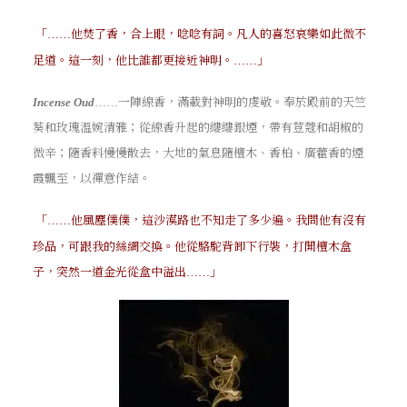
「
他焚了香，合上眼，唸唸有詞。凡人的喜怒哀樂如此微不
……
足道。這一刻，他比誰都更接近神明。
」
……
一陣線香，滿載對神明的虔敬。奉於殿前的天竺
Incense Oud
……
葵和玫瑰溫婉清雅；從線香升起的縷縷銀煙，帶有荳蔻和胡椒的
微辛；隨香料慢慢散去，大地的氣息隨檀木、香柏、廣藿香的煙
霞飄至，以禪意作結。
「
他風塵僕僕，這沙漠路也不知走了多少遍。我問他有沒有
……
珍品，可跟我的絲綢交換。他從駱駝背卸下行裝，打開檀木盒
子，突然一道金光從盒中溢出
」
……