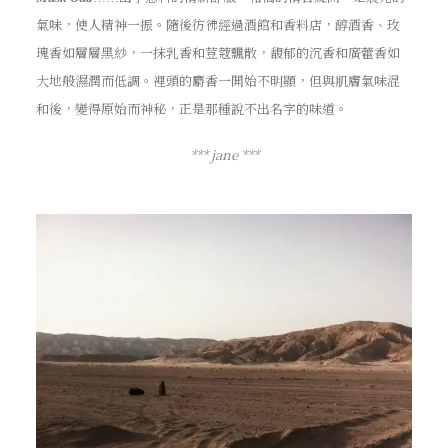
氣味，使人精神一振。隨後彷彿經過酒館和香料店，醇酒香、玫
瑰香如層層黑紗，一抹乳香和荳蔻飄散，馥郁的沉香和廣藿香如
大地般濕潤而低調。裡頭的麝香一開始不明顯，但與肌膚氣味混
和後，變得原始而神秘，正是那種說不出名字的味道。
*** jane ***