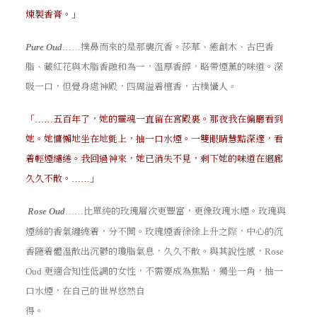
煉製香膏。」
撲鼻而來的是那襲沉香。莎草、癒創木、古巴香
Pure Oud
……
脂、藏紅花與木脂香融和為一，溫厚香醇，略帶煙薰的味道。深
吸一口，但覺身處神殿，四周溢着檀香，古樸懾人。
「
五百年了，她的靈魂一直留在宮殿裏。那夜我在偏廳看到
……
她。她慵懶地坐在地氈上，抽一口水煙。一雙眼睛慧黠深邃，看
着輕煙繾綣。我回過神來，她已消失不見，剩下她的味道在迴廊
久久不散。
」
……
比單純的玫瑰層次更豐富，更像玫瑰水煙。玫瑰與
Rose Oud
……
煙絲的香氣纏繞着，分不開。玫瑰煙香徐徐上升之際，中心的沉
香隨着體溫散出沉鬱的瓊脂氣息，久久不散。與其說性感，
Rose
更適合知性低調的女性，不需要成為焦點，獨坐一角，抽一
Oud
口水煙，在自己的世界悠然自
得。