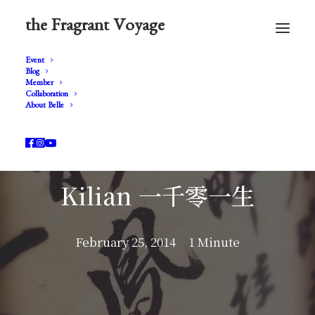
the Fragrant Voyage
Event
Blog
Member
Collaboration
About Belle
Kilian 一千零一生
February 25, 2014
1 Minute