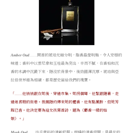
開首的琥珀光暗分明，脂香晶瑩明媚，令人安穩的
Amber Oud
……
味道；香料中以雲尼拿和玉桂最為突出，辛而不膩，在香柏和沉
香的木調中沉澱下來，隱沒於背景中，後勁圓渾沉厚。琥珀與亞
拉伯世界極為相襯，都是歷史留給我們的瑰寶。
「
他悄悄跟在她後，穿過市集。她拐個彎，他緊跟隨着，走
……
過迷宮般的街巷。微風隱約傳來她的體香，他有點薰醉，但她芳
蹤已杳。他決定要為這女孩寫首詩，題為《麝香一樣的姑
娘》。」
出乎意料的清新舒服。柑橘的清香綻開，是晨光的
Musk Oud
……