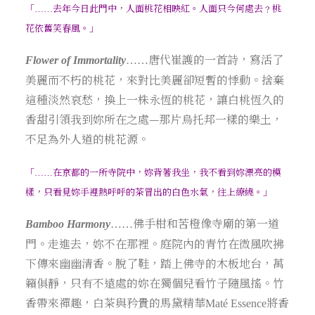
「
去年今日此門中，人面桃花相映紅。人面只今何處去﹖桃
……
花依舊笑春風。」
唐代崔護的一首詩，寫活了
Flower of Immortality
……
美麗而不朽的桃花，來對比美麗卻短暫的悸動。捨棄
這種淡然哀愁，換上一株永恆的桃花，讓白桃恆久的
香甜引領我到妳所在之處—那片烏托邦一樣的樂土，
不足為外人道的桃花源。
「
在京都的一所寺院中，妳背著我坐，我不看到妳漂亮的模
……
樣，只看見妳手裡熱呼呼的茶冒出的白色水氣，往上繚繞。」
佛手柑和苦橙像寺廟的第一道
Bamboo Harmony
……
門。走進去，妳不在那裡。庭院內的青竹在微風吹拂
下傳來幽幽清香。脫了鞋，踏上佛寺的木板地台，萬
籟俱靜，只有不遠處的妳在獨個兒看竹子隨風搖。竹
香帶來禪趣，白茶與矜貴的馬黛精華
將香
Maté Essence