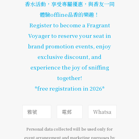
香水活動，享受專屬優惠，與香友一同
體驗offline品香的樂趣！
Register to become a Fragrant
Voyager to reserve your seat in
brand promotion events, enjoy
exclusive discount, and
experience the joy of sniffing
together!
*free registration in 2026*
Personal data collected will be used only for
event arrangement and marketing purposes by