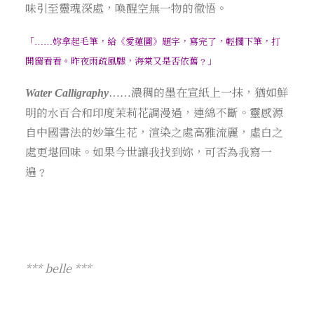
味引至靈魂深處，喚醒空無一物的徹悟。
「
妳拿起毛筆，給《愛蓮圖》題字，寫完了，輕擱下筆，打
……
開窗看看。昨夜雨疏風驟，海棠又是否依舊﹖」
濃稠的墨在宣紙上一抹，猶如鮮
Water Calligraphy
……
明的水百合和印度茉莉花調漫過，連綿不斷。靈感源
自中國書法的妙筆生花，渲染之處高雅流麗，虛白之
處更堪回味。如果今世讓我找到妳，可否為我寫一
遍﹖
*** belle ***