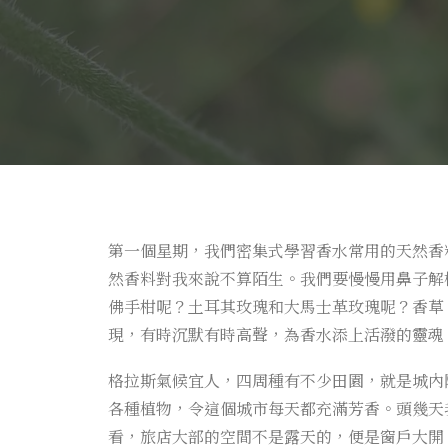
第一個星期，我們密集式學習香水常用的天然香料
然香料對我來說不算陌生。我們要慢慢用鼻子解
佛手柑呢？土耳其玫瑰和大馬士革玫瑰呢？香草
現，有時沉默有時高聲，為香水添上活潑的靈魂
格拉斯氣候宜人，四周種有不少田園，就是城內
各種植物，令這個城市每天都充滿芳香。頭幾天
看，旅店大部的空間不是露天的，便是窗戶大開