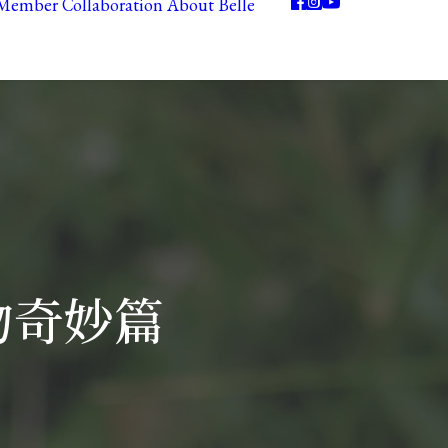
Member
Collaboration
About Belle
 造物奇妙篇