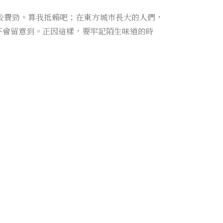
則比較費勁。算我抵賴吧；在東方城市長大的人們，
一世都不會留意到。正因這樣，要牢記陌生味道的時