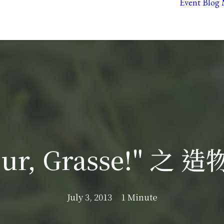
Event
Blog
our, Grasse!" 之
July 3, 2013
1 Minute