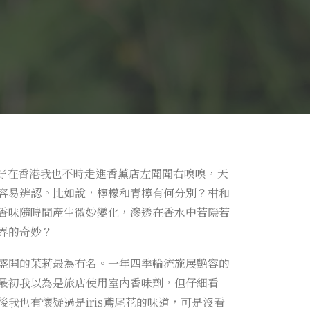
。幸好在香港我也不時走進香薰店左聞聞右嗅嗅，天
容易辨認。比如說，檸檬和青檸有何分別？柑和
香味隨時間產生微妙變化，滲透在香水中若隱若
界的奇妙？
盛開的茉莉最為有名。一年四季輪流施展艷容的
最初我以為是旅店使用室內香味劑，但仔細看
我也有懷疑過是iris鳶尾花的味道，可是沒看