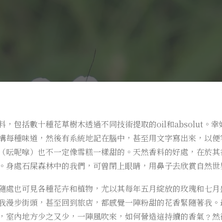
，包括數十種花草樹木透過不同技術提取的oil和absolut
構每種味道，然後有系統地記在腦中，甚至用文字寫出來，以便
（呍呢嗱）也不一定像雪糕一樣甜的。天然香料的好處，在於其
。身處石屎森林中的我們，可曾閉上眼睛，用鼻子去欣賞自然世
隨處也可見各種花卉和植物，尤以其每年五月綻放的玫瑰和七月
我漫步街頭，甚至回到旅店，都感覺一陣粉甜的花香緊隨著我。
，室內地方少之又少，一陣風吹來，如何營造這持續的香氣﹖然後