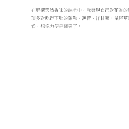
在解構天然香味的課堂中，我發現自己對花香的熟悉
頂多對吃得下肚的羅勒、薄荷、洋甘菊、鼠尾草略知皮毛
候，想像力便是關鍵了。