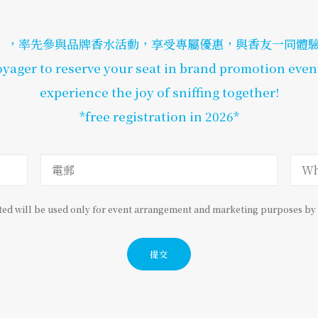
，率先參與品牌香水活動，享受專屬優惠，與香友一同體驗of
yager to reserve your seat in brand promotion even
experience the joy of sniffing together!
*free registration in 2026*
ted will be used only for event arrangement and marketing purposes by