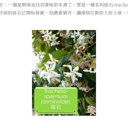
星期後我找到香味的來源了。那是一種名叫絡石 trachelospe
六月這個時候的絡石已開始發黃，但濃香猶存，瀰漫格拉斯的大街小