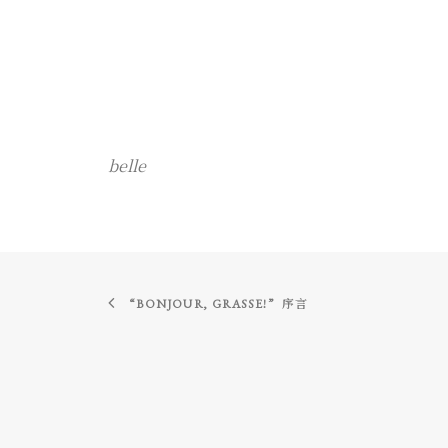
belle
“BONJOUR, GRASSE!”  序言