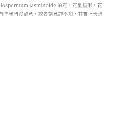
rmum jasminoide 的花，花呈星形，花
巷。有時我們沒留意，或者刻意詐不知，其實上天造