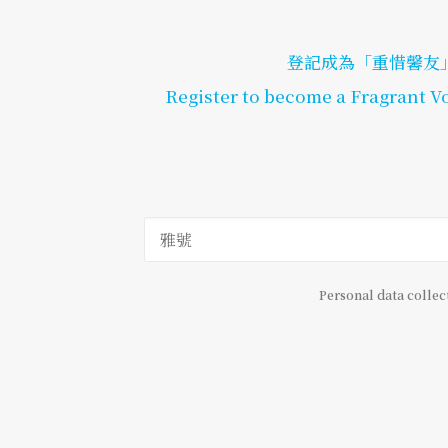
登記成為「重惜馨友」
Register to become a Fragrant Vo
Personal data collec