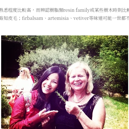
程度比較高，而辨認樹脂類resin family或某些樹木時
；firbalsam、artemisia、vetiver等味道可能