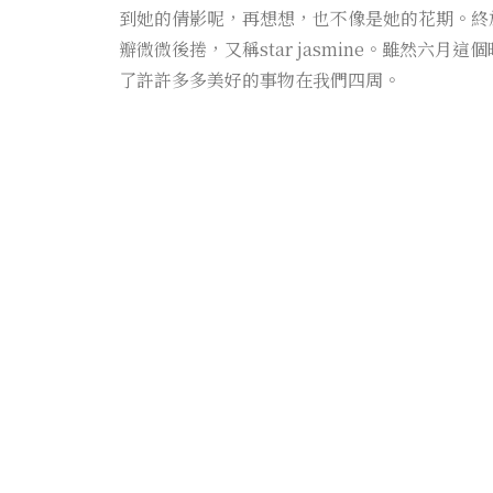
到她的倩影呢，再想想，也不像是她的花期。終於，一個
瓣微微後捲，又稱star jasmine。雖然
了許許多多美好的事物在我們四周。