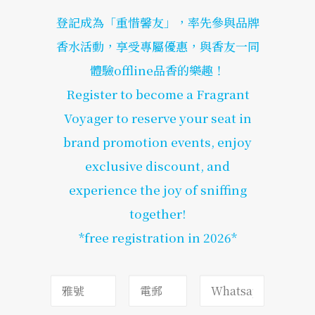
登記成為「重惜馨友」，率先參與品牌
香水活動，享受專屬優惠，與香友一同
體驗offline品香的樂趣！
Register to become a Fragrant
Voyager to reserve your seat in
brand promotion events, enjoy
exclusive discount, and
experience the joy of sniffing
together!
*free registration in 2026*