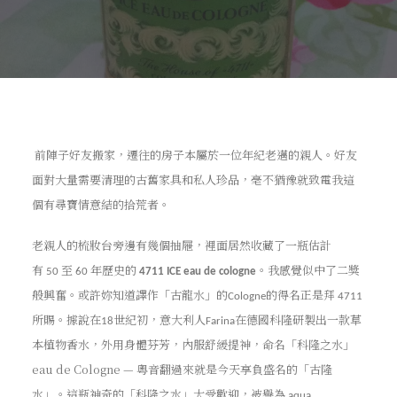
前陣子好友搬家，遷往的房子本屬於一位年紀老邁的親人。好友
面對大量需要清理的古舊家具和私人珍品，毫不猶豫就致電我這
個有尋寶情意結的拾荒者。
老親人的梳妝台旁邊有幾個抽屜，裡面居然收藏了一瓶估計
有
至
年歷史的
。我感覺似中了二獎
50
60
4711 ICE eau de cologne
般興奮。或許妳知道譯作「古龍水」的
的得名正是拜
Cologne
4711
所賜。據說在
世紀初，意大利人
在德國科隆研製出一款草
18
Farina
本植物香水，外用身體芬芳，內服舒緩提神，命名「科隆之水」
eau de Cologne
— 粵音翻過來就是今天享負盛名的「古隆
水」。這瓶神奇的「科隆之水」大受歡迎，被譽為
aqua