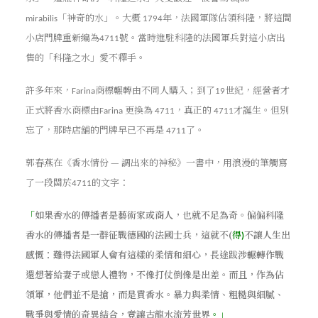
「神奇的水」。大概
年，法國軍隊佔領科隆，將這間
mirabilis
1794
小店門牌重新編為
號。當時進駐科隆的法國軍兵對這小店出
4711
售的「科隆之水」愛不釋手。
許多年來，
商標輾轉由不同人購入；到了
世紀，經營者才
Farina
19
正式將香水商標由
更換為
，真正的
才誕生。但別
Farina
4711
4711
忘了，那時店舖的門牌早已不再是
了。
4711
郭春燕在《香水情份 — 調出來的神秘》一書中，用浪漫的筆觸寫
了一段關於
的文字：
4711
「
如果香水的傳播者是藝術家或商人，也就不足為奇。偏偏科隆
香水的傳播者是一群征戰德國的法國士兵，這就不(
得
不讓人生出
)
感慨：難得法國軍人會有這樣的柔情和細心，長途跋涉輾轉作戰
還想著給妻子或戀人禮物，不像打仗倒像是出差。而且，作為佔
領軍，他們並不是搶，而是買香水。暴力與柔情、粗糙與細膩、
戰爭與愛情的奇異結合，竟讓古龍水流芳世界
。」