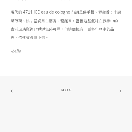
現代的
前調是佛手柑、鬱金香；中調
4711 ICE eau de cologne
是薄荷、桃；基調是白麝香、龍涎香。盡管這些氣味在我手中的
古老玻璃瓶裡已通通無跡可尋，但這個擁有二百多年歷史的品
牌，依樣會流傳下去。
-belle
BLOG