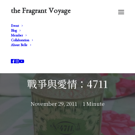
the Fragrant Voyage
Event
Blog
Member
Collaboration
About Belle
戰爭與愛情：4711
November 29, 2011
1 Minute